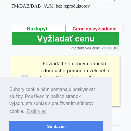
FM/DAB/DAB+/A/M, bez reproduktorov.
Na dopyt
Cena na vyžiadanie
Produktové číslo 20100000
Požiadajte o cenovú ponuku
jednoducho pomocou zeleného
tlačidla "Vyžiadať cenu". Funguje
obdobne ako nákupný košík, ale
Súbory cookie nám pomáhajú poskytovať
výsledkom nie je objednávka, ale
služby. Používaním našich stránok
Žiadosť o cenovú ponuku.
vyjadrujete súhlas s používaním súborov
cookie.
Zistiť viac
Popis
Súhlasím
Kľúčové vlastnosti HiFi tunera Hama DIT2005IR.